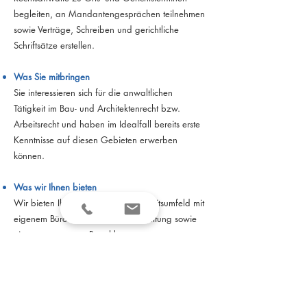
begleiten, an Mandantengesprächen teilnehmen
sowie Verträge, Schreiben und gerichtliche
Schriftsätze erstellen.
Was Sie mitbringen
Sie interessieren sich für die anwaltlichen
Tätigkeit im Bau- und Architektenrecht bzw.
Arbeitsrecht und haben im Idealfall bereits erste
Kenntnisse auf diesen Gebieten erwerben
können.
Was wir Ihnen bieten
Wir bieten Ihnen ein attraktives Arbeitsumfeld mit
eigenem Büro und moderner Ausstattung sowie
eine angemessene Bezahlung.
Bewerbungsunterlagen bitte an
kanzlei@hahn-kollegen.com