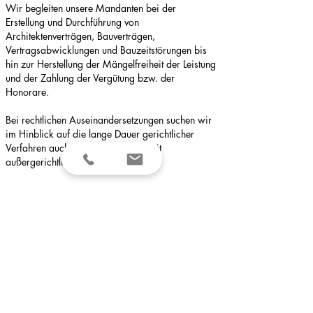
Wir begleiten unsere Mandanten bei der
Erstellung und Durchführung von
Architektenverträgen, Bauverträgen,
Vertragsabwicklungen und Bauzeitstörungen bis
hin zur Herstellung der Mängelfreiheit der Leistung
und der Zahlung der Vergütung bzw. der
Honorare.
Bei rechtlichen Auseinandersetzungen suchen wir
im Hinblick auf die lange Dauer gerichtlicher
Verfahren auch nach der Möglichkeit
außergerichtlicher Lösungen.
Da sich streitige Auseinandersetzungen nicht
immer vermeiden lassen, werden wir von unseren
Mandanten bei Schwierigkeiten oft frühzeitig mit
einbezogen und können auf diese Weise auf eine
entsprechende Beweissicherung hinwirken, um die
Verhandlungsposition bei späteren
Auseinandersetzungen zu stärken.
Impressum
Datenschutzerklärung